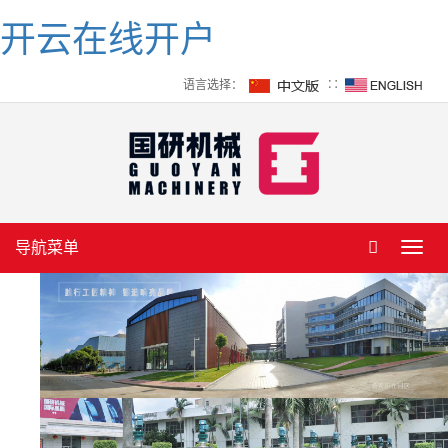
开云在线开户
语言选择：
∷
导航菜单
Toggl
navig