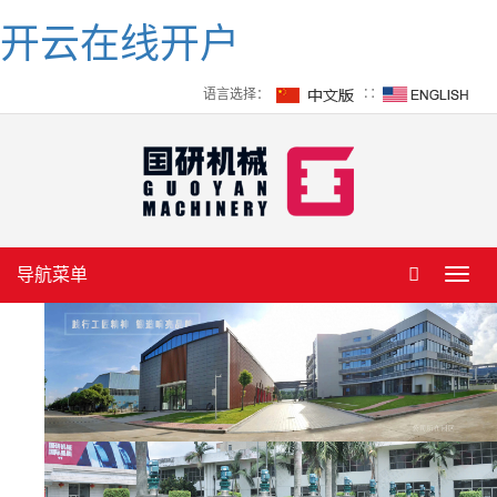
开云在线开户
语言选择：
∷
导航菜单
Toggl
navig