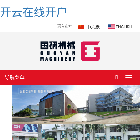
开云在线开户
语言选择：
∷
导航菜单
Toggl
navig