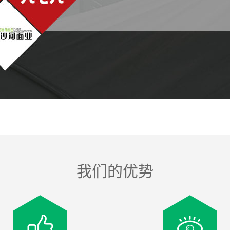
我们的优势