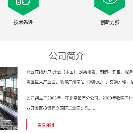
技术先进
创新力强
公司简介
开云在线开户-开云（中国） 是集研发、制造、销售、服
禺区巨大产业园，毗邻广州南站（高铁站），交通方便，
公司创立于2003年，在北京设有分公司，2009年收购广
业开发区投资建立国研工业园；先…...
查看详细