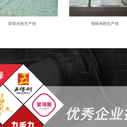
即食米粉生产线
保鲜米粉生产线