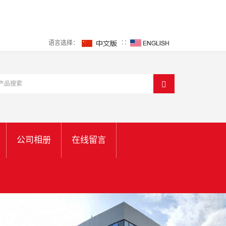
语言选择：
∷
公司相册
在线留言