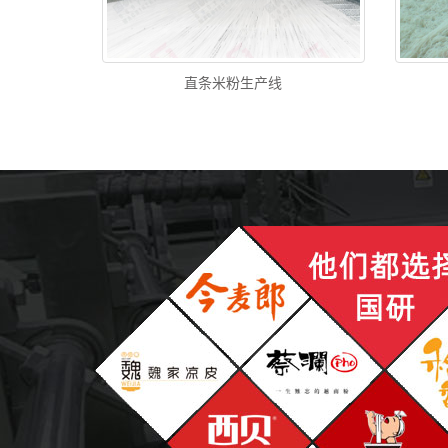
直条米粉生产线