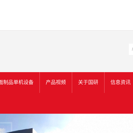
面制品单机设备
产品视频
关于国研
信息资讯