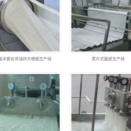
温半膨化非油炸方便面生产线
蒸片式面皮生产线