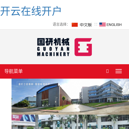
开云在线开户
语言选择：
∷
导航菜单
Toggl
navig