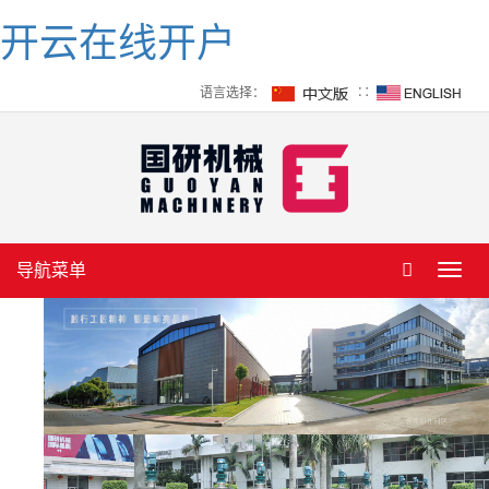
开云在线开户
语言选择：
∷
导航菜单
Toggl
navig