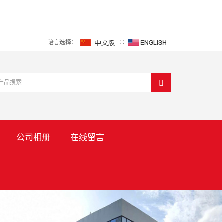
语言选择：
∷
公司相册
在线留言