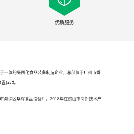
优质服务
务于一体的集团化食品装备制造企业。总部位于广州市番
位置优越。
州市海珠区华辉食品设备厂，2018年在佛山市高新技术产