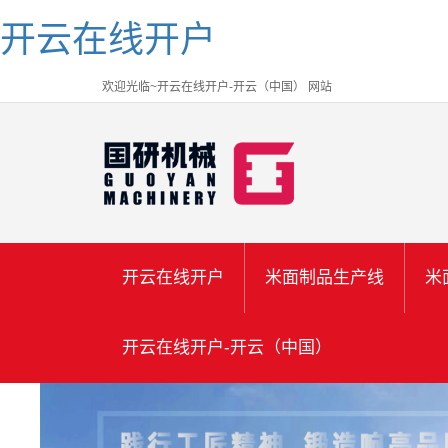
开云在线开户
欢迎光临~开云在线开户-开云（中国） 网站
开云在线开户
米面制品生产线
米
开云在线开户-开云（中国）