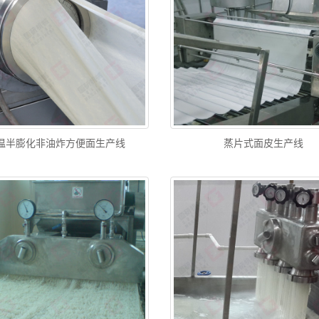
温半膨化非油炸方便面生产线
蒸片式面皮生产线