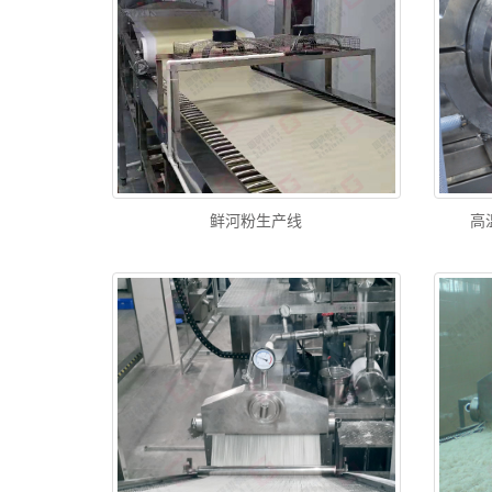
鲜河粉生产线
高