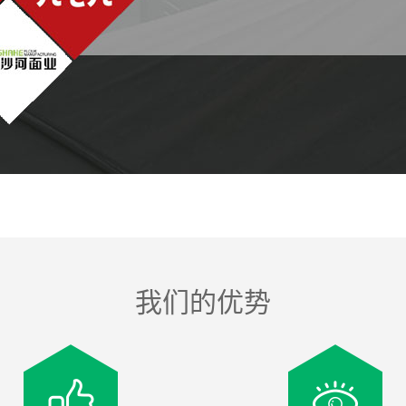
我们的优势