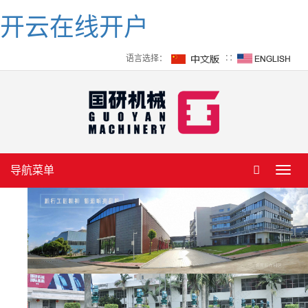
开云在线开户
语言选择：
∷
导航菜单
Toggl
navig