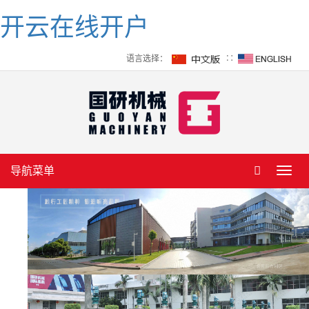
开云在线开户
语言选择：
∷
导航菜单
Toggl
navig